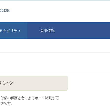
GLISH
テナビリティ
採用情報
リング
取付部の保護と色によるホース識別が可
ングです。