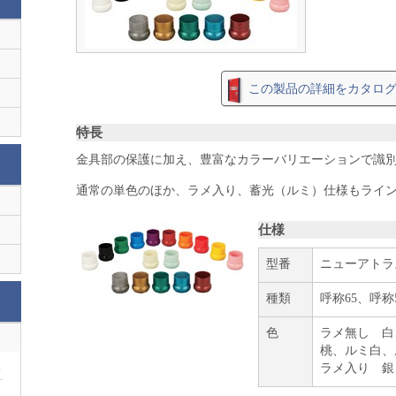
この製品の詳細をカタロ
特長
金具部の保護に加え、豊富なカラーバリエーションで識
通常の単色のほか、ラメ入り、蓄光（ルミ）仕様もライ
仕様
型番
ニューアトラ
種類
呼称65、呼称
色
ラメ無し 白
桃、ルミ白、
服
ラメ入り 銀
服