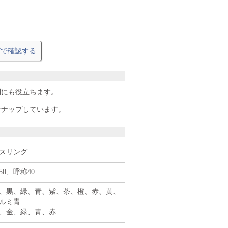
グで確認する
別にも役立ちます。
ンナップしています。
スリング
50、呼称40
、黒、緑、青、紫、茶、橙、赤、黄、
ルミ青
、金、緑、青、赤