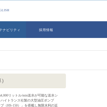
GLISH
テナビリティ
採用情報
車）
,000リットル/min送水が可能な送水シ
。ハイトランス社製の大型油圧ポンプ
ブ（HS-150）」を搭載し無限水利の近