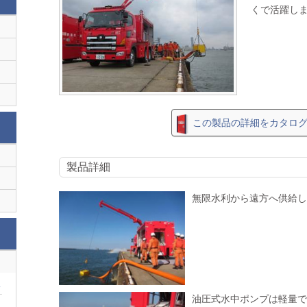
くで活躍し
この製品の詳細をカタロ
製品詳細
無限水利から遠方へ供給し
服
油圧式水中ポンプは軽量で
服