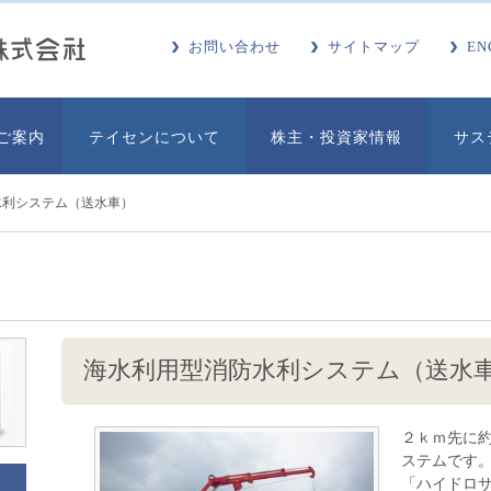
お問い合わせ
サイトマップ
EN
ご案内
テイセンについて
株主・投資家情報
サス
水利システム（送水車）
海水利用型消防水利システム（送水
２ｋｍ先に約4
ステムです
「ハイドロサ