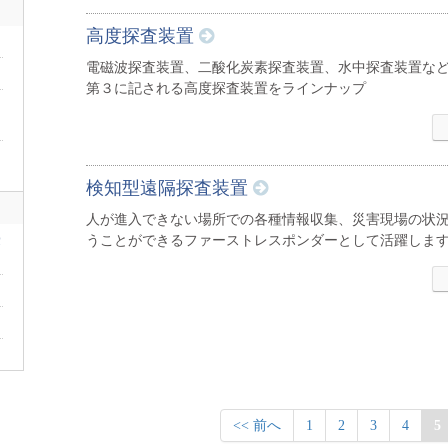
高度探査装置
電磁波探査装置、二酸化炭素探査装置、水中探査装置な
第３に記される高度探査装置をラインナップ
シ
シ
検知型遠隔探査装置
人が進入できない場所での各種情報収集、災害現場の状
豪
うことができるファーストレスポンダーとして活躍しま
<< 前へ
1
2
3
4
5