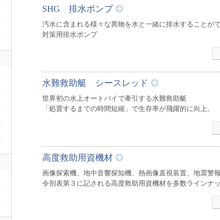
SHG 排水ポンプ
汚水に含まれる様々な異物を水と一緒に排水することが
対策用排水ポンプ
豪
水難救助艇 シースレッド
世界初の水上オートバイで牽引する水難救助艇
「処置するまでの時間短縮」で生存率が飛躍的に向上。
高度救助用資機材
画像探索機、地中音響探知機、熱画像直視装置、地震警
令別表第３に記される高度救助用資機材を多数ラインナ