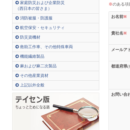
家庭防災および企業防災
※
のある項
（西日本の皆さま）
お名前
※
消防被服・防護服
航空保安・セキュリティ
貴社名
※
防災資機材
救助工作車、その他特殊車両
メールア
機能繊維製品
麻および麻二次製品
都道府県
その他産業資材
上記以外全般
お問い合