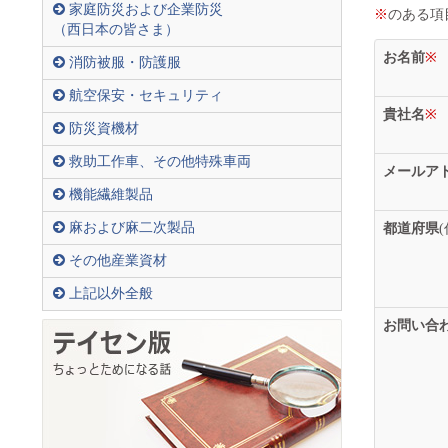
家庭防災および企業防災
※
のある項
（西日本の皆さま）
お名前
※
消防被服・防護服
航空保安・セキュリティ
貴社名
※
防災資機材
救助工作車、その他特殊車両
メールア
機能繊維製品
麻および麻二次製品
都道府県
その他産業資材
上記以外全般
お問い合